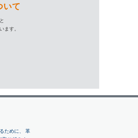
ついて
と
います。
るために、 革