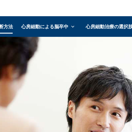
断方法
心房細動による脳卒中
心房細動治療の選択