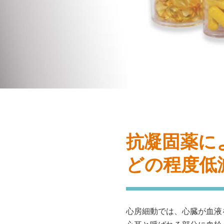
抗凝固薬に
どの程度低
心房細動では、心臓が血液