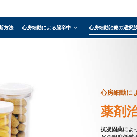
断方法
心房細動による脳卒中
心房細動治療の選択
心房細動に
薬剤
抗凝固薬によ