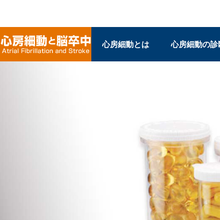
心房細動とは
心房細動の診