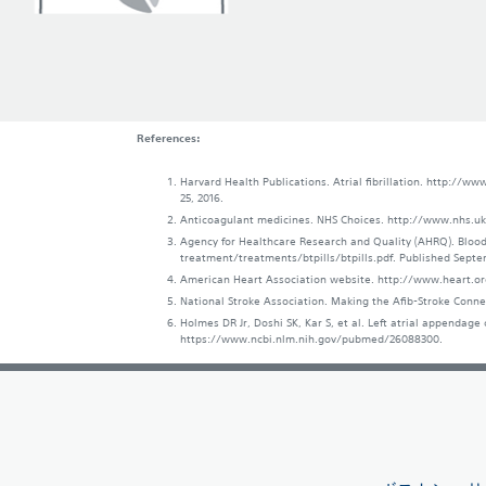
References:
Harvard Health Publications. Atrial fibrillation. http://
25, 2016.
Anticoagulant medicines. NHS Choices. http://www.nhs.uk
Agency for Healthcare Research and Quality (AHRQ). Blood
treatment/treatments/btpills/btpills.pdf. Published Sept
American Heart Association website. http://www.heart.org
National Stroke Association. Making the Afib-Stroke Conn
Holmes DR Jr, Doshi SK, Kar S, et al. Left atrial appendage c
https://www.ncbi.nlm.nih.gov/pubmed/26088300.