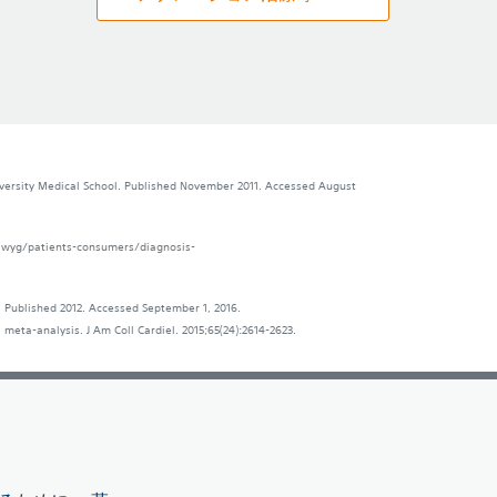
niversity Medical School. Published November 2011. Accessed August
ysiwyg/patients-consumers/diagnosis-
 Published 2012. Accessed September 1, 2016.
l meta-analysis. J Am Coll Cardiel. 2015;65(24):2614-2623.