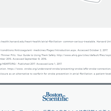
www.health.harvard.edu/heart-health/atrial-fibrillation- common-serious-treatable. Harvard U
/conditions/Anticoagulant- medicines/Pages/Introduction.aspx. Accessed October 2, 2017.
 Thinner Pills: Your Guide to Using Them Safely. http://www.ahrq.gov/sites/default/files/w
ember 2015. Accessed September 8, 2016.
/HEARTORG/. Published 2017. Accessed June 1, 2017.
ection. https://www. stroke.org/understand-stroke/preventing-stroke/afib-stroke-connection.
losure as an alternative to warfarin for stroke prevention in atrial fibrillation: a patient-leve