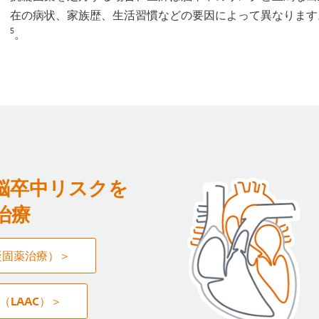
在の病状、家族歴、生活習慣などの要因によって異なります
5
。
脳卒中リスクを
治療
凝固薬治療）＞
（LAAC）＞