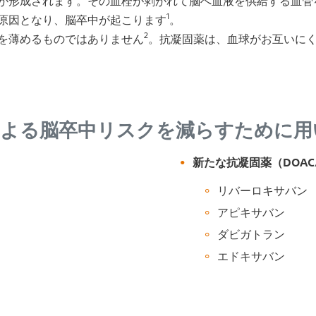
が形成されます。その血栓が剥がれて脳へ血液を供給する血管
1
原因となり、脳卒中が起こります
。
2
を薄めるものではありません
。抗凝固薬は、血球がお互いに
による脳卒中リスクを減らすために用
リン
新たな抗凝固薬（DOAC/
リバーロキサバン
アピキサバン
ダビガトラン
エドキサバン